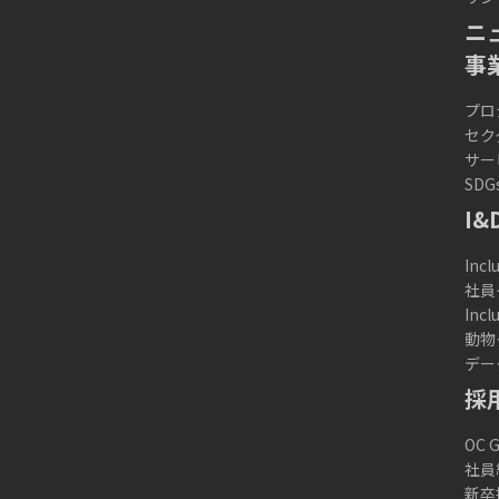
ニ
事
プロ
セク
サー
SDG
I&
Incl
社員
Inc
動物
デー
採
OC
社員
新卒