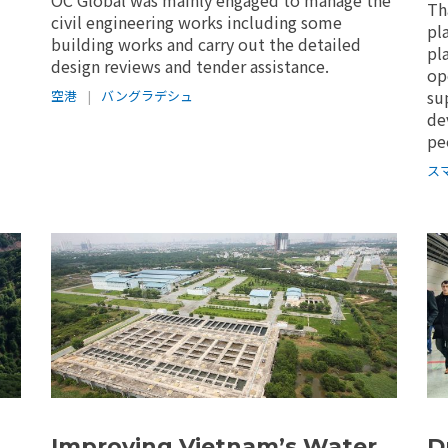
Th
civil engineering works including some
pl
building works and carry out the detailed
pl
design reviews and tender assistance.
op
su
空港
|
バングラデシュ
de
pe
ス
Improving Vietnam’s Water
D