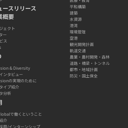
医療・教育
平和構築
ュースリリース
建築
業概要
水資源
港湾
ジェクト
環境管理
ター
空港
ビス
観光開発計画
s
軌道交通
D
農業・農村開発・森林
道路・橋梁・トンネル
usion & Diversity
都市・地域計画
インタビュー
防災・国土保全
lusionの実現のために
タイプ紹介
タ分析
用
 Globalで働くということ
紹介
採用/インターンシップ