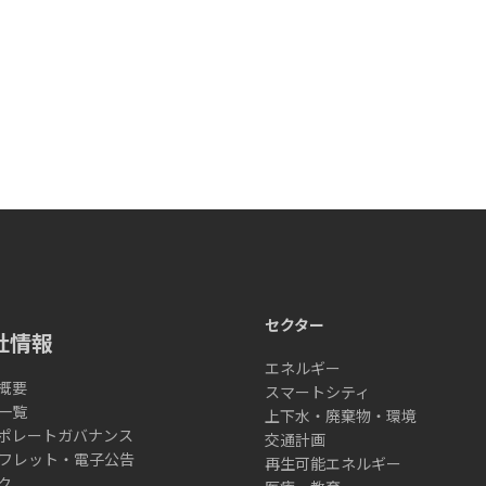
セクター
社情報
エネルギー
概要
スマートシティ
一覧
上下水・廃棄物・環境
ポレートガバナンス
交通計画
フレット・電子公告
再生可能エネルギー
ク