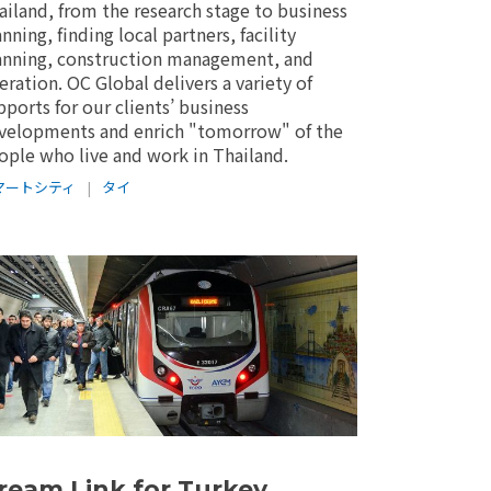
ailand, from the research stage to business
anning, finding local partners, facility
anning, construction management, and
eration. OC Global delivers a variety of
pports for our clients’ business
velopments and enrich "tomorrow" of the
ople who live and work in Thailand.
マートシティ
|
タイ
ream Link for Turkey