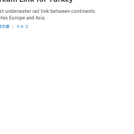
rst underwater rail link between continents
ites Europe and Asia.
道交通
|
トルコ