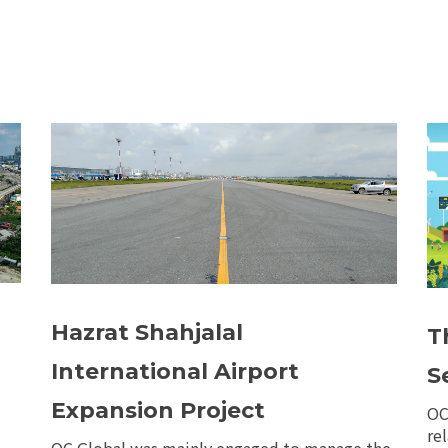
Hazrat Shahjalal
T
International Airport
S
Expansion Project
OC
re
OC Global was mainly engaged to manage the