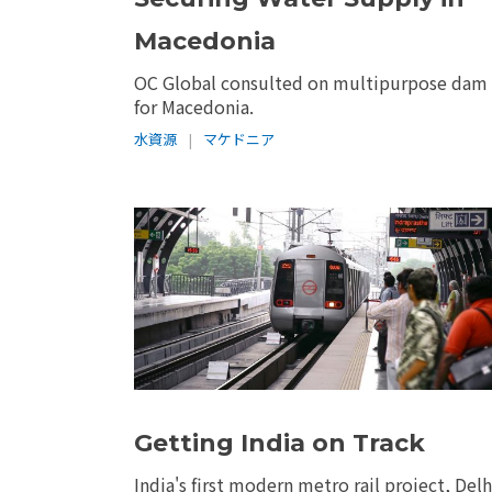
Macedonia
OC Global consulted on multipurpose dam
for Macedonia.
水資源
|
マケドニア
Getting India on Track
India's first modern metro rail project, Delh