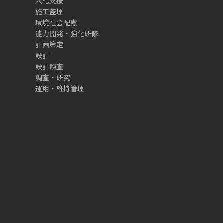
入札支援
施工監理
環境社会配慮
能力開発・強化研修
計画策定
設計
設計照査
調査・研究
運用・維持管理