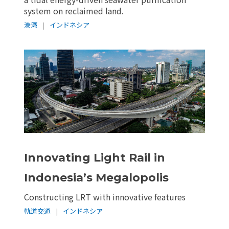
system on reclaimed land.
港湾
|
インドネシア
Innovating Light Rail in
Indonesia’s Megalopolis
Constructing LRT with innovative features
軌道交通
|
インドネシア