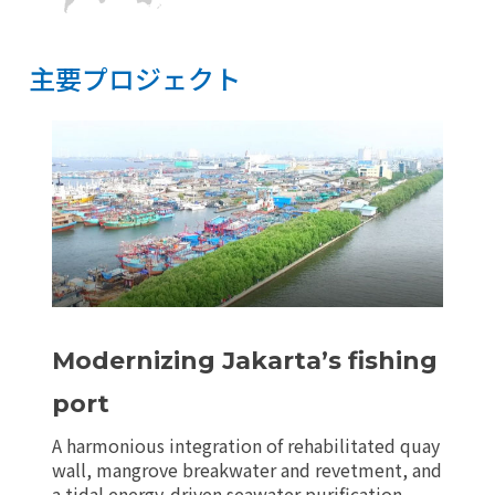
主要プロジェクト
主要プロジェクト
リセット
Modernizing Jakarta’s fishing
port
A harmonious integration of rehabilitated quay
wall, mangrove breakwater and revetment, and
a tidal energy-driven seawater purification