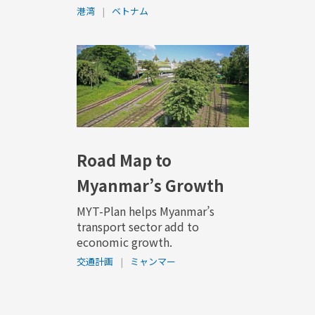
港湾
|
ベトナム
Road Map to
Myanmar’s Growth
MYT-Plan helps Myanmar’s
transport sector add to
economic growth.
交通計画
|
ミャンマー