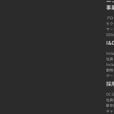
事
プロ
セク
サー
SDG
I&
Incl
社員
Inc
動物
デー
採
OC
社員
新卒
キャ