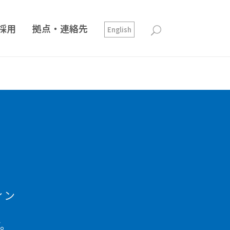
採用
拠点・連絡先
English
ィン
す。