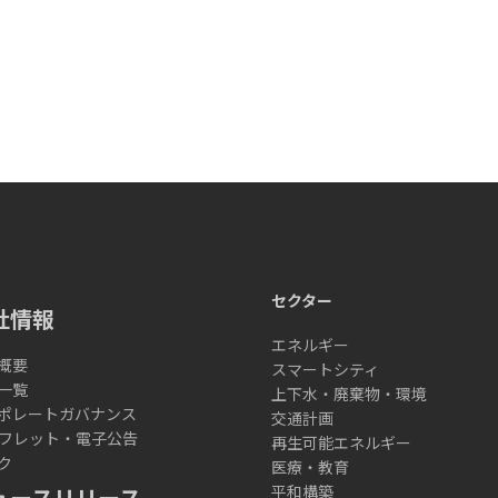
セクター
社情報
エネルギー
概要
スマートシティ
一覧
上下水・廃棄物・環境
ポレートガバナンス
交通計画
フレット・電子公告
再生可能エネルギー
ク
医療・教育
平和構築
ュースリリース