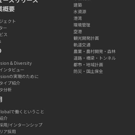
建築
業概要
水資源
港湾
ジェクト
環境管理
ター
空港
ビス
観光開発計画
s
軌道交通
D
農業・農村開発・森林
道路・橋梁・トンネル
usion & Diversity
都市・地域計画
インタビュー
防災・国土保全
lusionの実現のために
タイプ紹介
タ分析
用
 Globalで働くということ
紹介
採用/インターンシップ
リア採用