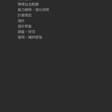
環境社会配慮
能力開発・強化研修
計画策定
設計
設計照査
調査・研究
運用・維持管理