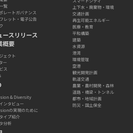
スマートシティ
一覧
上下水・廃棄物・環境
ポレートガバナンス
交通計画
フレット・電子公告
再生可能エネルギー
ク
医療・教育
平和構築
ュースリリース
建築
業概要
水資源
港湾
ジェクト
環境管理
ター
空港
ビス
観光開発計画
s
軌道交通
D
農業・農村開発・森林
道路・橋梁・トンネル
usion & Diversity
都市・地域計画
インタビュー
防災・国土保全
lusionの実現のために
タイプ紹介
タ分析
用