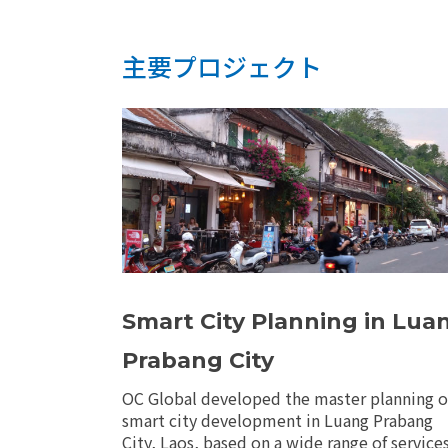
主要プロジェクト
Smart City Planning in Lua
Prabang City
OC Global developed the master planning o
smart city development in Luang Prabang
City, Laos, based on a wide range of service