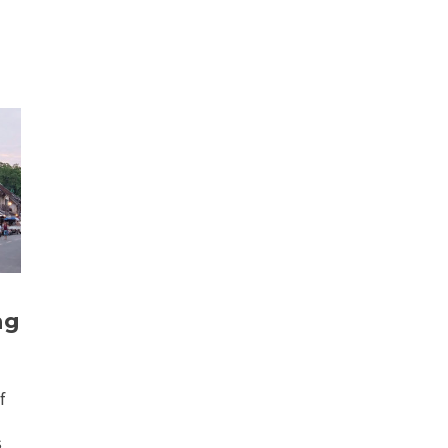
ng
f
s