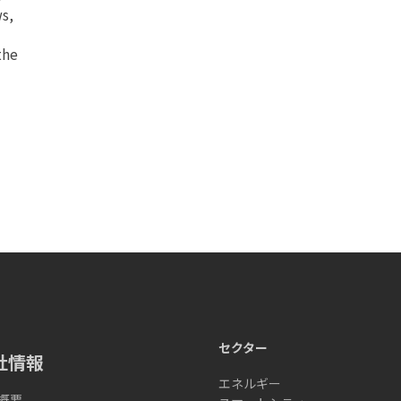
ws,
the
セクター
社情報
エネルギー
概要