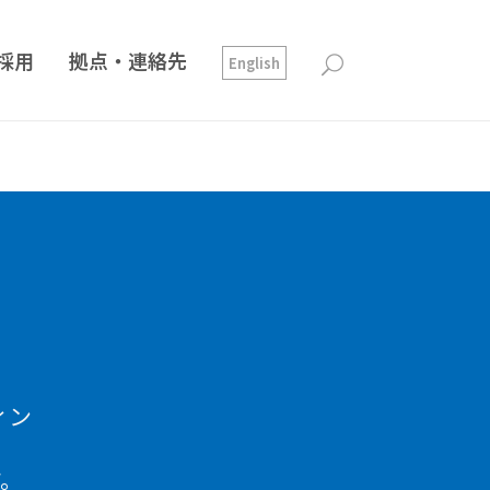
採用
拠点・連絡先
English
ィン
す。