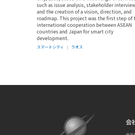
such as issue analysis, stakeholder intervie
and the creation of a vision, direction, and
roadmap. This project was the first step of 
international cooperation between ASEAN
countries and Japan for smart city
development.
スマートシティ
|
ラオス
会
会社