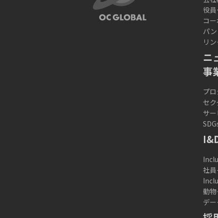
役員
コー
パン
リン
ニ
事
プロ
セク
サー
SDG
I&
Incl
社員
Inc
動物
デー
採