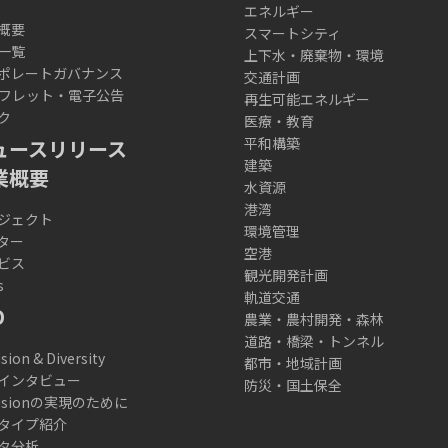
エネルギー
概要
スマートシティ
一覧
上下水・廃棄物・環境
ポレートガバナンス
交通計画
フレット・電子公告
再生可能エネルギー
ク
医療・教育
平和構築
ュースリリース
建築
業概要
水資源
港湾
ジェクト
環境管理
ター
空港
ビス
観光開発計画
s
軌道交通
D
農業・農村開発・森林
道路・橋梁・トンネル
usion & Diversity
都市・地域計画
インタビュー
防災・国土保全
lusionの実現のために
タイプ紹介
タ分析