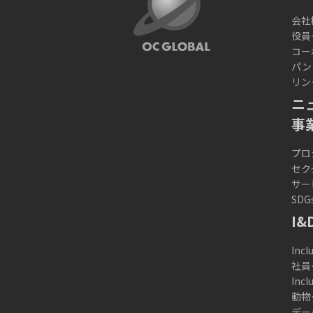
会社
役員
コー
パン
リン
ニ
事
プロ
セク
サー
SDG
I&
Incl
社員
Inc
動物
デー