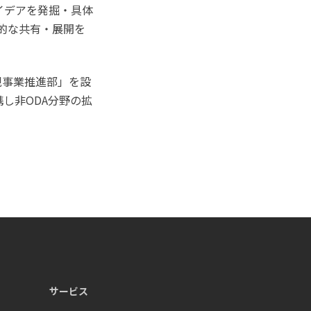
イデアを発掘・具体
的な共有・展開を
規事業推進部」を設
し非ODA分野の拡
サービス