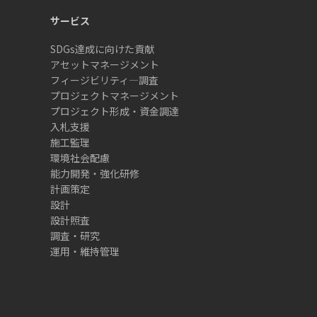
サービス
SDGs達成に向けた貢献
アセットマネージメント
フィージビリティ―調査
プロジェクトマネージメント
プロジェクト形成・資金調達
入札支援
施工監理
環境社会配慮
能力開発・強化研修
計画策定
設計
設計照査
調査・研究
運用・維持管理