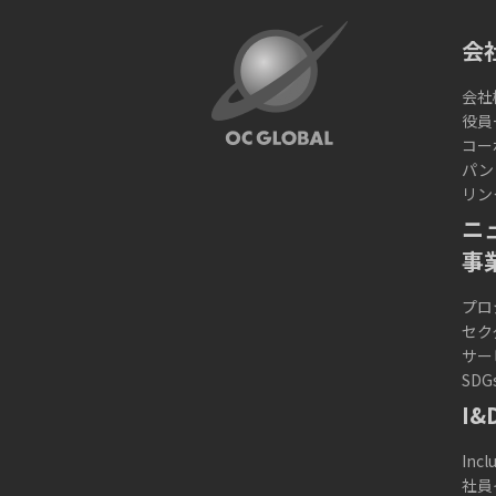
会
会社
役員
コー
パン
リン
ニ
事
プロ
セク
サー
SDG
I&
Incl
社員