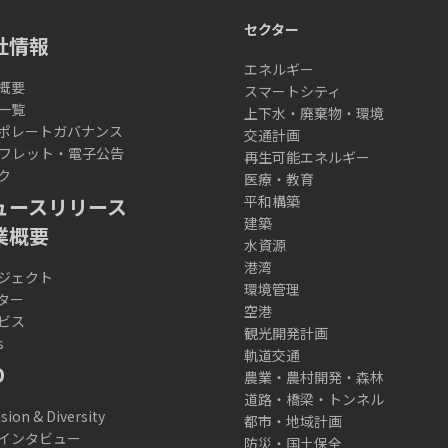
セクター
社情報
エネルギー
概要
スマートシティ
一覧
上下水・廃棄物・環境
ポレートガバナンス
交通計画
フレット・電子公告
再生可能エネルギー
ク
医療・教育
平和構築
ュースリリース
建築
業概要
水資源
港湾
ジェクト
環境管理
ター
空港
ビス
観光開発計画
s
軌道交通
D
農業・農村開発・森林
道路・橋梁・トンネル
usion & Diversity
都市・地域計画
インタビュー
防災・国土保全