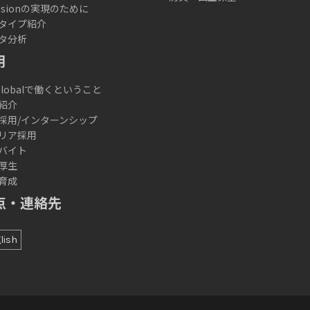
lusionの実現のために
タイプ紹介
タ分析
用
 Globalで働くということ
紹介
採用/インターンシップ
リア採用
バイト
厚生
育成
点・連絡先
lish