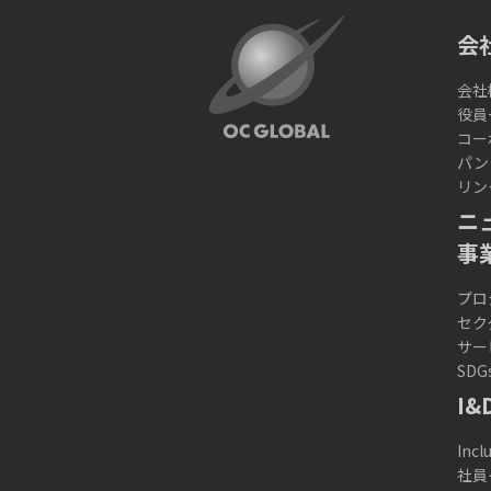
会
会社
役員
コー
パン
リン
ニ
事
プロ
セク
サー
SDG
I&
Incl
社員