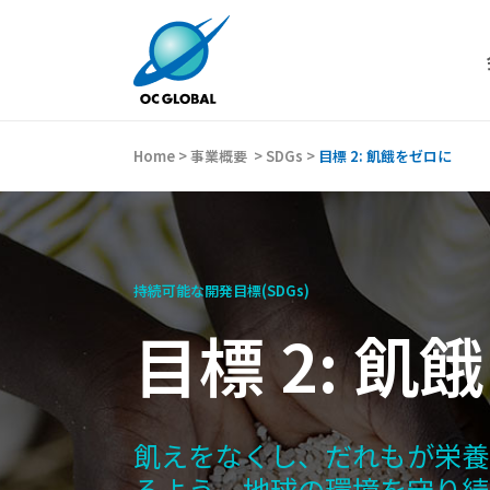
Home
>
事業概要
>
SDGs
>
目標 2: 飢餓をゼロに
持続可能な開発目標(SDGs)
目標 2: 
飢えをなくし、だれもが栄養
るよう、地球の環境を守り続