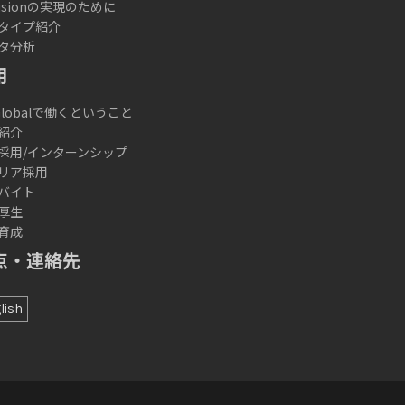
lusionの実現のために
タイプ紹介
タ分析
用
 Globalで働くということ
紹介
採用/インターンシップ
リア採用
バイト
厚生
育成
点・連絡先
lish