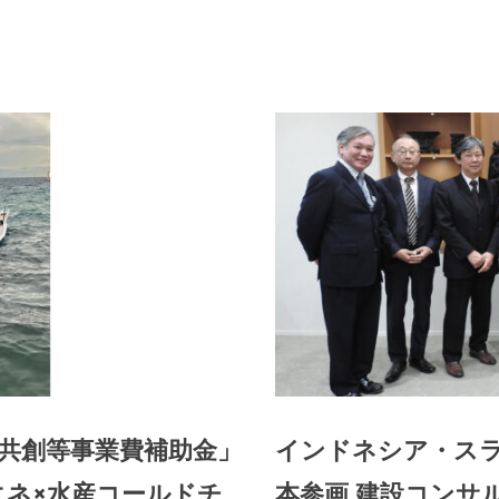
共創等事業費補助金」
インドネシア・ス
エネ×水産コールドチ
本参画 建設コンサ