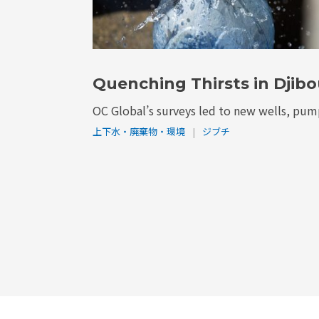
Quenching Thirsts in Djibo
OC Global’s surveys led to new wells, pump
上下水・廃棄物・環境
|
ジブチ