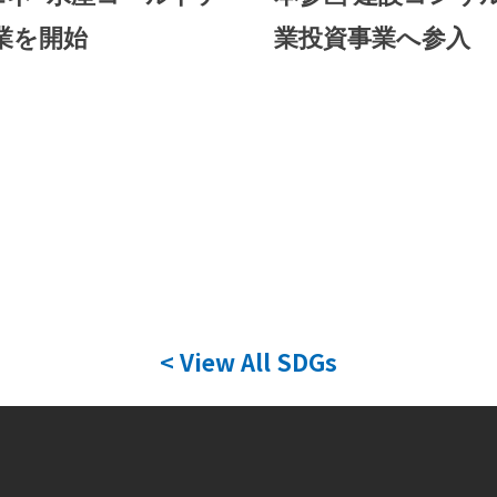
業を開始
業投資事業へ参入
< View All SDGs