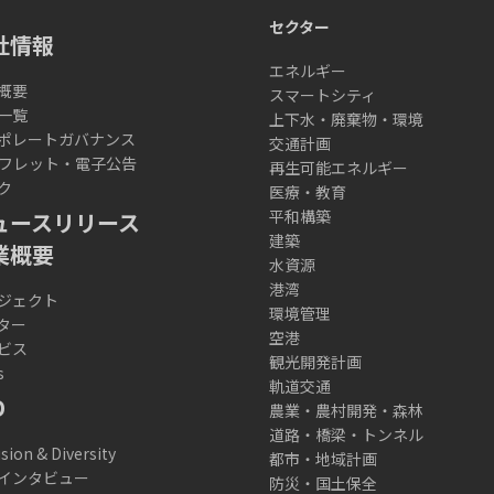
セクター
社情報
エネルギー
概要
スマートシティ
一覧
上下水・廃棄物・環境
ポレートガバナンス
交通計画
フレット・電子公告
再生可能エネルギー
ク
医療・教育
平和構築
ュースリリース
建築
業概要
水資源
港湾
ジェクト
環境管理
ター
空港
ビス
観光開発計画
s
軌道交通
D
農業・農村開発・森林
道路・橋梁・トンネル
usion & Diversity
都市・地域計画
インタビュー
防災・国土保全