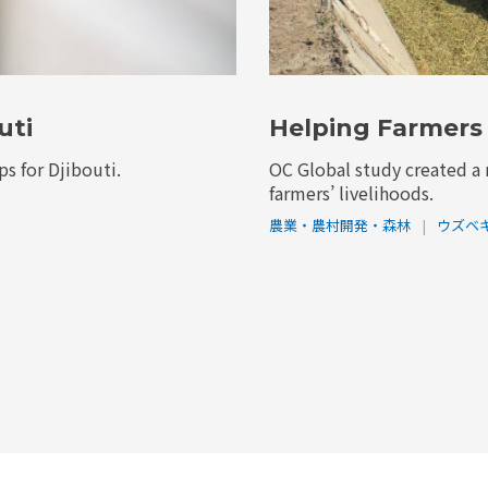
uti
Helping Farmers 
s for Djibouti.
OC Global study created a 
farmers’ livelihoods.
農業・農村開発・森林
|
ウズベ