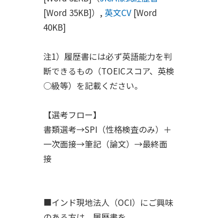
[Word 35KB]）,
英文CV
[Word
40KB]
注1）履歴書には必ず英語能力を判
断できるもの（TOEICスコア、英検
○級等）を記載ください。
【選考フロー】
書類選考→SPI（性格検査のみ）＋
一次面接→筆記（論文）→最終面
接
■インド現地法人（OCI）にご興味
のある方は、履歴書を