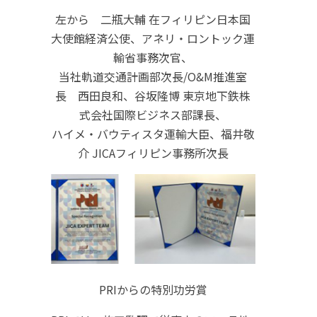
左から 二瓶大輔 在フィリピン日本国
大使館経済公使、アネリ・ロントック運
輸省事務次官、
当社軌道交通計画部次長/O&M推進室
長 西田良和、谷坂隆博 東京地下鉄株
式会社国際ビジネス部課長、
ハイメ・バウティスタ運輸大臣、福井敬
介 JICAフィリピン事務所次長
PRIからの特別功労賞