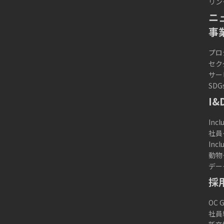
リン
ニ
事
プロ
セク
サー
SDG
I&
Incl
社員
Inc
動物
デー
採
OC
社員