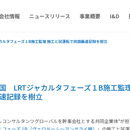
会社情報
ニュースリリース
事業概要
I&D
ャカルタフェーズ１B施工監理 施工と試運転で同国最速記録を樹立
国 LRTジャカルタフェーズ１B施工監理
速記録を樹立
ルコンサルタンツグローバルを幹事会社とする共同企業体*が担
タ フェーズ 1B（ヴェロドーム～マンガライ線）
」の施工と試運