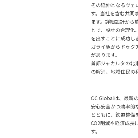
その延伸となるヴェ
す。当社を含む共同
ます。詳細設計から施工監理
とで、設計の合理化
を出すことに成功しま
ガライ駅からドゥク
があります。
首都ジャカルタの北
の解消、地域住民の
OC Globalは、最
安心安全かつ効率的
とともに、鉄道整備
CO2削減や経済成長
す。