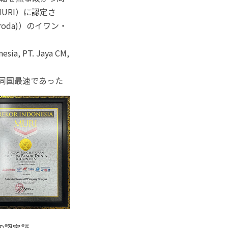
（MURI）に認定さ
seroda)）のイワン・
, PT. Jaya CM,
、同国最速であった
の認定証