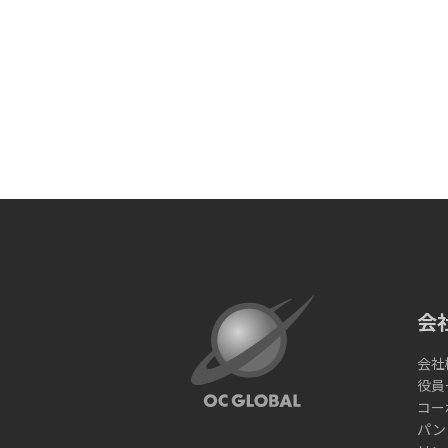
会
会社
役員
コー
パン