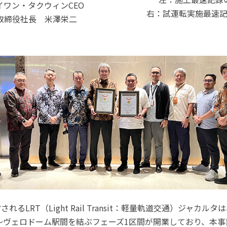
 イワン・タクウィンCEO
右：試運転実施最速
取締役社長 米澤栄二
されるLRT（Light Rail Transit：軽量軌道交通）ジャカルタ
〜ヴェロドーム駅間を結ぶフェーズ1区間が開業しており、本事業