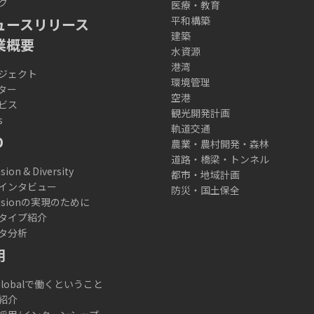
ク
医療・教育
平和構築
ュースリリース
建築
業概要
水資源
港湾
ジェクト
環境管理
ター
空港
ビス
観光開発計画
s
軌道交通
D
農業・農村開発・森林
道路・橋梁・トンネル
usion & Diversity
都市・地域計画
インタビュー
防災・国土保全
lusionの実現のために
タイプ紹介
タ分析
用
 Globalで働くということ
紹介