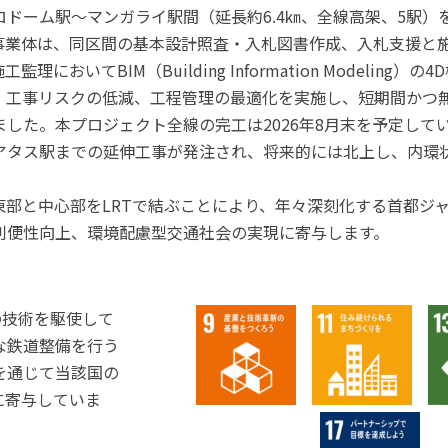
ロドーム駅～マンガライ駅間（延長約6.4㎞、全線高架、5駅）
事業体は、同区間の基本設計照査・入札図書作成、入札支援と
においてBIM（Building Information Modeling）
、工事リスクの低減、工程管理の最適化を実施し、短期間かつ
した。本プロジェクト全線の完工は2026年8月末を予定して
アタス駅までの延伸工事が発注され、将来的には北上し、内環
東部と中心部をLRTで結ぶことにより、年々深刻化する首都ジ
利便性向上、環境配慮型交通社会の実現に寄与します。
新の技術を駆使して
な鉄道整備を行う
を通じて当該国の
に寄与していま