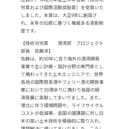
労賞および国際活動奨励賞）を受賞いた
しました。本賞は、大正9年に創設さ
れ、永年の伝統に基づく権威ある表彰制
度です。
【技術功労賞 港湾部 プロジェクト
部長 佐藤淳】
佐藤は、約50年に亘り海外の港湾開発
事業で主に計画・設計分野の専門家とし
て携わってきた土木エンジニアで、世界
各地の国際貿易港やフェリー港の開発事
業において30港余りに携わり各国の経
済発展に貢献してまいりました。また、
埋立に伴う環境問題や、ライフサイクル
コストの低減等、各国の諸課題に対し日
本の高い土木技術を積極的に取り入れ、
課題解決に導いてまいりました。こうし