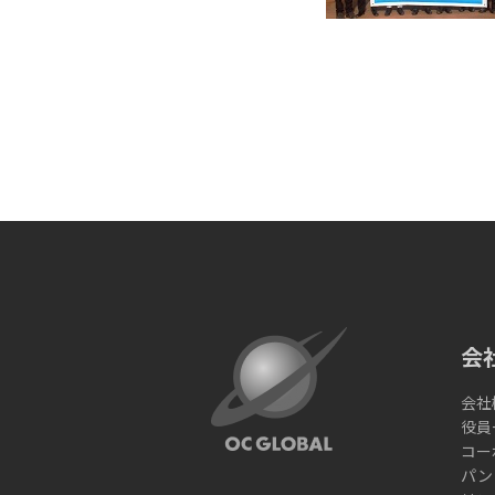
会
会社
役員
コー
パン