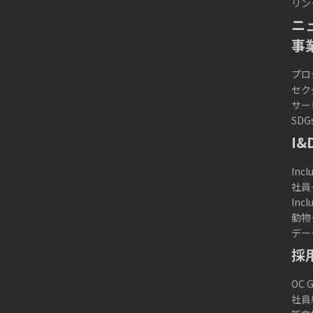
リン
ニ
事
プロ
セク
サー
SDG
I&
Incl
社員
Inc
動物
デー
採
OC
社員