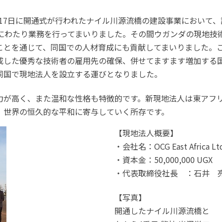
0月17日に開通式が行われたナイル川源流橋の建設事業において
間にわたり業務を行ってまいりました。その間ウガンダの現地技
ことを通じて、同国での人材育成にも貢献してまいりました。
成した優秀な技術者の雇用先の確保、併せてますます増加する
同国で現地法人を設立する運びとなりました。
力が高く、また温和な性格も特徴的です。新現地法人は東アフ
、世界の恒久的な平和に寄与していく所存です。
【現地法人概要】
・会社名：OCG East Africa Lt
・資本金：50,000,000 UGX
・代表取締役社長 ：石井 
【写真】
開通したナイル川源流橋と