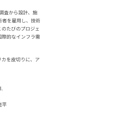
、調査から設計、施
術者を雇用し、技術
このたびのプロジェ
国際的なインフラ需
リカを皮切りに、ア
d.
亮平