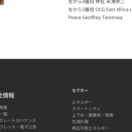
左から4番目 弊社 米澤栄二
左から5番目 OCG East Africa 
Peace Geoffrey Taremwa
セクター
社情報
エネルギー
概要
スマートシティ
一覧
上下水・廃棄物・環境
ポレートガバナンス
交通計画
フレット・電子公告
再生可能エネルギー